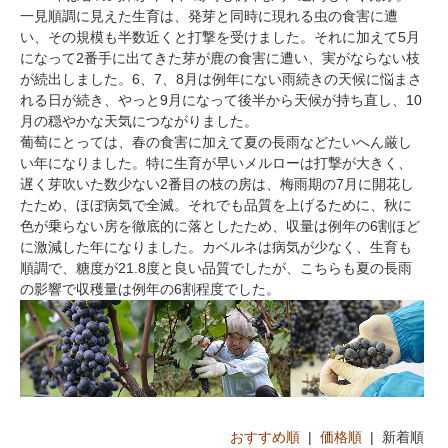
一見順調に見えた生育は、発芽と同時に現れる虫の食害に遭
い、その規模も半数近くと打撃を受けました。それに加えて5月
になって2番手に出てきた芽が鹿の食害に遭い、実がならない枝
が続出しました。6、7、8月は例年にない雨続きの天候に悩まさ
れる日が続き、やっと9月になって後半から天候が持ち直し、10
月の穏やかな天気につながりました。
葡萄にとっては、春の食害に加えて夏の長雨などたいへん厳し
い年になりました。特に生育が早いメルローは打撃が大きく、
遅く芽吹いた数少ない2番目の枝の房は、梅雨期の7月に開花し
たため、ほぼ病気で全滅。それでも品質を上げるために、秋に
色が乗らない房を徹底的に落としたため、収量は例年の6割ほど
に激減した年になりました。カベルネは病気が少なく、生育も
順調で、糖度が21.8度と良い品質でしたが、こちらも夏の長雨
の影響で収穫量は例年の6割程度でした。
おすすめ順
|
価格順
| 新着順