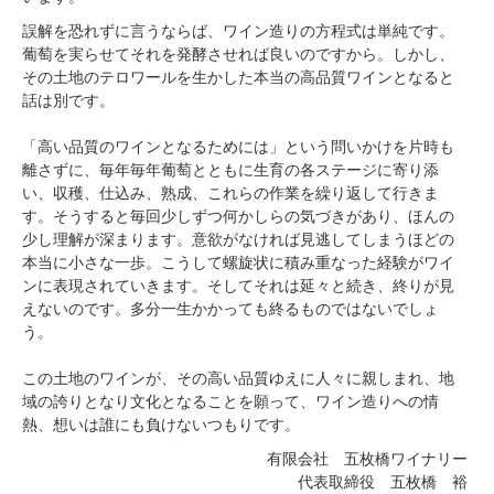
誤解を恐れずに言うならば、ワイン造りの方程式は単純です。
葡萄を実らせてそれを発酵させれば良いのですから。しかし、
その土地のテロワールを生かした本当の高品質ワインとなると
話は別です。
「高い品質のワインとなるためには」という問いかけを片時も
離さずに、毎年毎年葡萄とともに生育の各ステージに寄り添
い、収穫、仕込み、熟成、これらの作業を繰り返して行きま
す。そうすると毎回少しずつ何かしらの気づきがあり、ほんの
少し理解が深まります。意欲がなければ見逃してしまうほどの
本当に小さな一歩。こうして螺旋状に積み重なった経験がワイ
ンに表現されていきます。そしてそれは延々と続き、終りが見
えないのです。多分一生かかっても終るものではないでしょ
う。
この土地のワインが、その高い品質ゆえに人々に親しまれ、地
域の誇りとなり文化となることを願って、ワイン造りへの情
熱、想いは誰にも負けないつもりです。
有限会社 五枚橋ワイナリー
代表取締役 五枚橋 裕