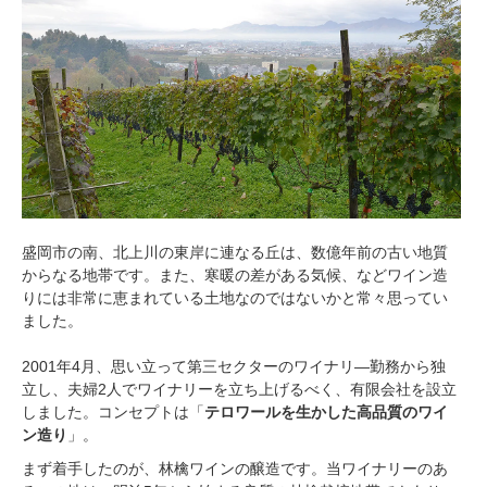
盛岡市の南、北上川の東岸に連なる丘は、数億年前の古い地質
からなる地帯です。また、寒暖の差がある気候、などワイン造
りには非常に恵まれている土地なのではないかと常々思ってい
ました。
2001年4月、思い立って第三セクターのワイナリ―勤務から独
立し、夫婦2人でワイナリーを立ち上げるべく、有限会社を設立
しました。コンセプトは「
テロワールを生かした高品質のワイ
ン造り
」。
まず着手したのが、林檎ワインの醸造です。当ワイナリーのあ