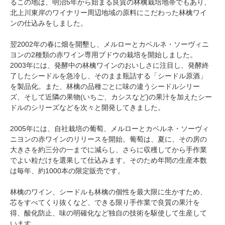
るこの地は、明治5年から始まる良質の林檎栽培地帯でもあり、
北上川東岸のワイナリー周辺地域の原料にこだわった林檎ワイ
ンの仕込みをしました。
翌2002年の春に畑を開墾し、メルローとカベルネ・ソーヴィニ
ヨンの2種類の赤ワイン専用ブドウの栽培を開始しました。
2003年には、発酵中の林檎ワインのおいしさに注目し、発酵終
了したシードルを急冷し、そのまま瓶詰する「シードル原酒」
を製品化。また、林檎の品種ごとに味の違うシードルシリー
ズ、そして近隣の果物(いちご、カシスなど)の果汁を加えたシー
ドルのシリーズなどを次々と開発してきました。
2005年には、自社栽培の葡萄、メルローとカベルネ・ソーヴィ
ニヨンの赤ワインのリリースを開始。葡萄は、夏に、その房の
大きさを約三分の一までに減らし、さらに収穫してから手作業
でよい粒だけを選果して仕込みます。そのため年間の生産本数
は毎年、約1000本の限定販売です。
林檎のワイン、シードルも林檎の個性を最大限に生かすため、
芯をすべてくり抜くなど、できる限り手作業で良質の果汁を
得、酸化防止、味の明確化など独自の技術を駆使して生産して
います。