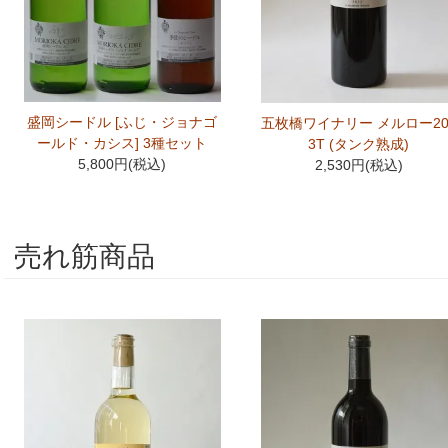
盛岡シードル [ふじ・ジョナゴ
五枚橋ワイナリー メルロー20
ールド・カシス] 3種セット
3T (タンク熟成)
5,800円(税込)
2,530円(税込)
売れ筋商品