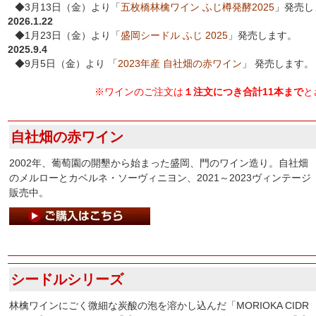
◆3月13日（金）より「
五枚橋林檎ワイン ふじ樽発酵2025
」発売し
2026.1.22
◆1月23日（金）より「
盛岡シードル ふじ 2025
」発売します。
2025.9.4
◆9月5日（金）より 「
2023年産 自社畑の赤ワイン
」 発売します。
※ワインのご注文は
１注文につき合計11本まで
と
自社畑の赤ワイン
2002年、葡萄園の開墾から始まった盛岡、門のワイン造り。自社畑
のメルローとカベルネ・ソーヴィニヨン、2021～2023ヴィンテージ
販売中。
シードルシリーズ
林檎ワインにごく微細な炭酸の泡を溶かし込んだ「MORIOKA CIDR