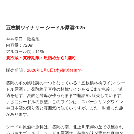
五枚橋ワイナリー シードル原酒2025
やや辛口・微発泡
内容量：720ml
アルコール度：11%
要冷蔵・賞味期限：瓶詰めから1週間
販売期間：
2026年1月8日(木)発送分まで
盛岡の冬の風物詩の一つとなっている「五枚橋林檎ワイン･シー
ドル原酒」。発酵終了直後の林檎ワインを-2℃まで急冷し、濾
過をせず、炭酸と酵母が残ったままで瓶詰め､販売しています。
まさにシードルの原型。このワインは、スパークリングワイン
や日本酒の濁り酒と雰囲気は似ていますが、また一味違った趣
があります。
シードル原酒の原料は、盛岡の南、北上川東岸の丘で収穫され
るジョナゴールド。シードル原酒は、林檎の味が豊かな爽やか